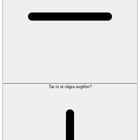
Tar ni ut några avgifter?