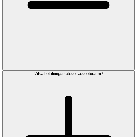
Vilka betalningsmetoder accepterar ni?